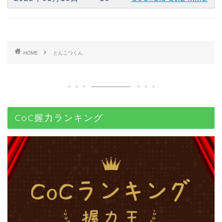
HOME
とんこつくん
CoC握力ランキング