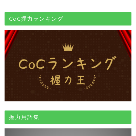
CoC握力ランキング
握力用語集